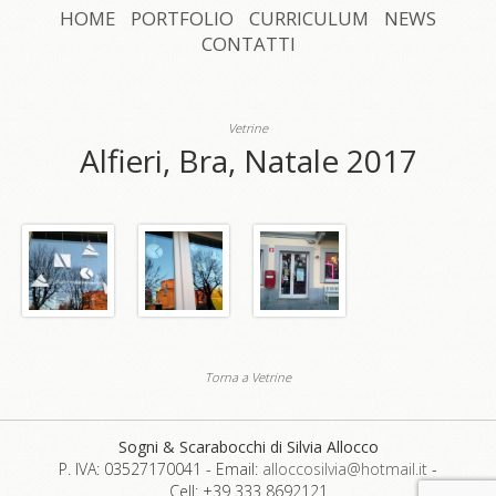
HOME
PORTFOLIO
CURRICULUM
NEWS
CONTATTI
Vetrine
Alfieri, Bra, Natale 2017
Torna a Vetrine
Sogni & Scarabocchi di Silvia Allocco
P. IVA: 03527170041
-
Email:
alloccosilvia@hotmail.it
-
Cell: +39 333 8692121