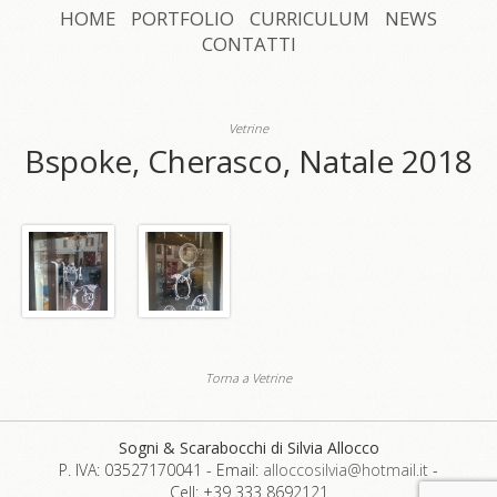
HOME
PORTFOLIO
CURRICULUM
NEWS
CONTATTI
Vetrine
Bspoke, Cherasco, Natale 2018
Torna a Vetrine
Sogni & Scarabocchi di Silvia Allocco
P. IVA: 03527170041
-
Email:
alloccosilvia@hotmail.it
-
Cell: +39 333 8692121