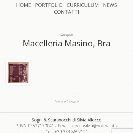
HOME
PORTFOLIO
CURRICULUM
NEWS
CONTATTI
Lavagne
Macelleria Masino, Bra
Torna a Lavagne
Sogni & Scarabocchi di Silvia Allocco
P. IVA: 03527170041
-
Email:
alloccosilvia@hotmail.it
-
Cell: +39 333 8692121