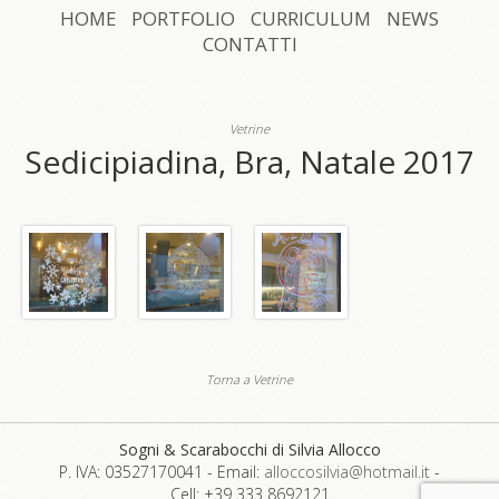
HOME
PORTFOLIO
CURRICULUM
NEWS
CONTATTI
Vetrine
Sedicipiadina, Bra, Natale 2017
Torna a Vetrine
Sogni & Scarabocchi di Silvia Allocco
P. IVA: 03527170041
-
Email:
alloccosilvia@hotmail.it
-
Cell: +39 333 8692121